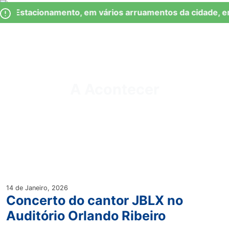
Skip
Observação:
de Estacionamento, em vários arruamentos da cidade, e
to
este
content
site
inclui
um
Junta de Freguesia Lumiar
sistema
de
A Acontecer
acessibilidade.
14 de Janeiro, 2026
Concerto do cantor JBLX no
Auditório Orlando Ribeiro