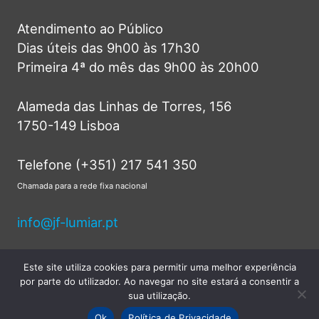
Atendimento ao Público
Dias úteis das 9h00 às 17h30
Primeira 4ª do mês das 9h00 às 20h00
Alameda das Linhas de Torres, 156
1750-149 Lisboa
Telefone (+351) 217 541 350
Chamada para a rede fixa nacional
info@jf-lumiar.pt
Este site utiliza cookies para permitir uma melhor experiência
por parte do utilizador. Ao navegar no site estará a consentir a
© 2026 Junta de Freguesia do Lumiar -
sua utilização.
Todos os direitos reservados.
Ok
Política de Privacidade