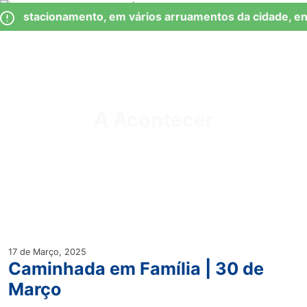
Skip
Observação:
de Estacionamento, em vários arruamentos da cidade, en
to
este
content
site
inclui
um
Junta de Freguesia Lumiar
sistema
de
A Acontecer
acessibilidade.
17 de Março, 2025
Caminhada em Família | 30 de
Março