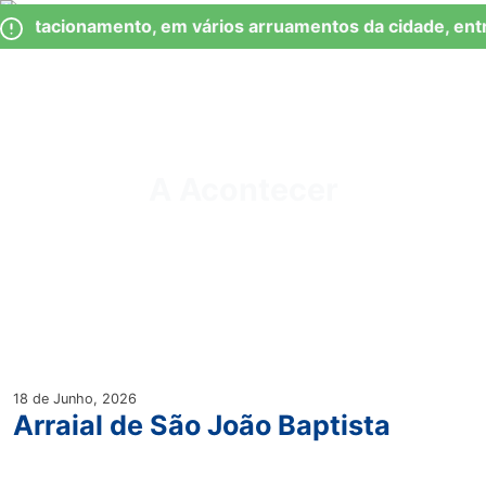
Skip
Observação:
 Estacionamento, em vários arruamentos da cidade, entr
to
este
content
site
inclui
um
Junta de Freguesia Lumiar
sistema
de
A Acontecer
acessibilidade.
18 de Junho, 2026
Arraial de São João Baptista