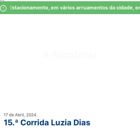
Skip
Observação:
de Estacionamento, em vários arruamentos da cidade, en
to
este
content
site
inclui
um
Junta de Freguesia Lumiar
sistema
de
A Acontecer
acessibilidade.
17 de Abril, 2024
15.ª Corrida Luzia Dias