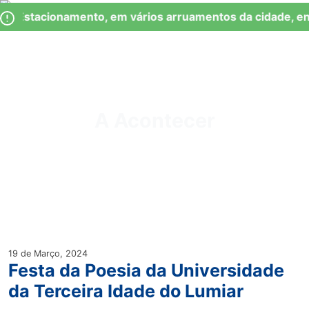
Skip
Observação:
de Estacionamento, em vários arruamentos da cidade, en
to
este
content
site
inclui
um
Junta de Freguesia Lumiar
sistema
de
A Acontecer
acessibilidade.
19 de Março, 2024
Festa da Poesia da Universidade
da Terceira Idade do Lumiar