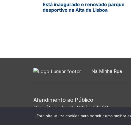
Está inaugurado o renovado parque
desportivo na Alta de Lisboa
Na Minha Rua
Atendimento ao Público
Dias úteis das 9h00 às 17h30
Primeira 4ª do mês das 9h00 às 20h0
Este site utiliza cookies para permitir uma melhor e