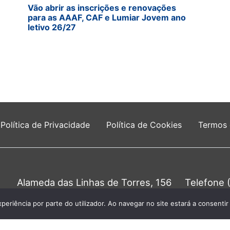
Vão abrir as inscrições e renovações
para as AAAF, CAF e Lumiar Jovem ano
letivo 26/27
Política de Privacidade
Política de Cookies
Termos
Alameda das Linhas de Torres, 156
Telefone 
1750-149 Lisboa
Chamada para a 
0
xperiência por parte do utilizador. Ao navegar no site estará a consentir 