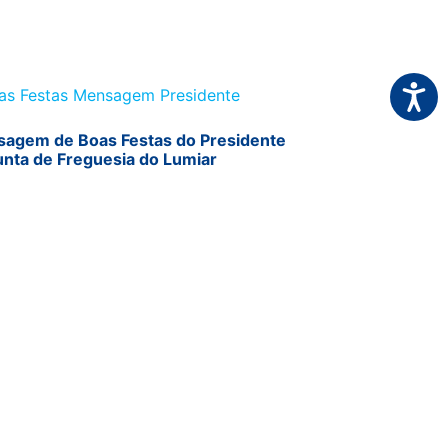
Acessi
agem de Boas Festas do Presidente
unta de Freguesia do Lumiar