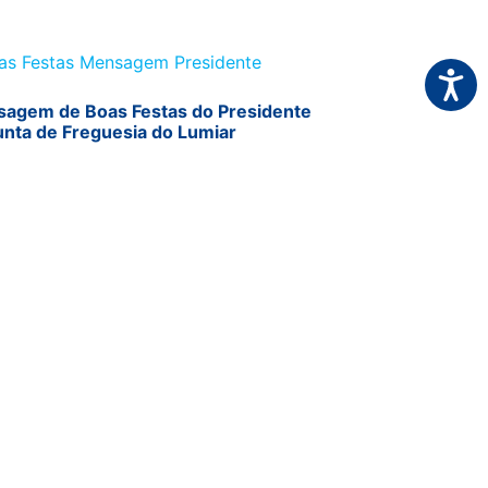
Acessi
agem de Boas Festas do Presidente
unta de Freguesia do Lumiar