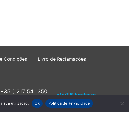
 e Condições
Livro de Reclamações
(+351) 217 541 350
info@jf-lumiar.pt
rede fixa nacional
a sua utilização.
Ok
Política de Privacidade