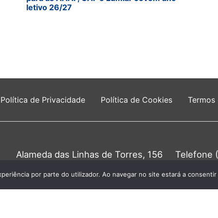
letivo 26/27
Política de Privacidade
Política de Cookies
Termos
Alameda das Linhas de Torres, 156
Telefone 
1750-149 Lisboa
Chamada para a 
0
xperiência por parte do utilizador. Ao navegar no site estará a consentir 