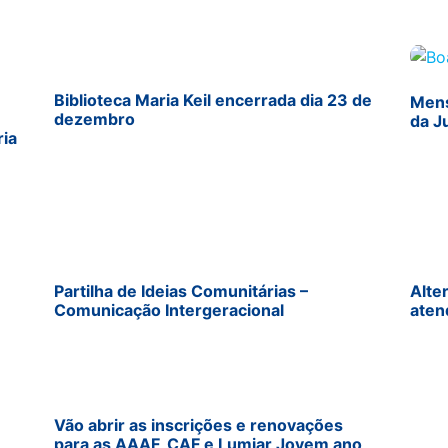
Biblioteca Maria Keil encerrada dia 23 de
Mens
dezembro
da J
ria
Partilha de Ideias Comunitárias –
Alte
Comunicação Intergeracional
aten
Vão abrir as inscrições e renovações
para as AAAF, CAF e Lumiar Jovem ano