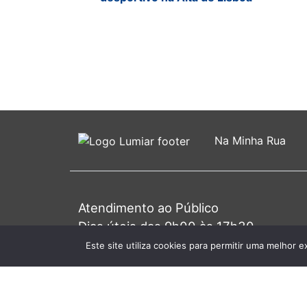
Na Minha Rua
Atendimento ao Público
Dias úteis das 9h00 às 17h30
Primeira 4ª do mês das 9h00 às 20h0
Este site utiliza cookies para permitir uma melhor e