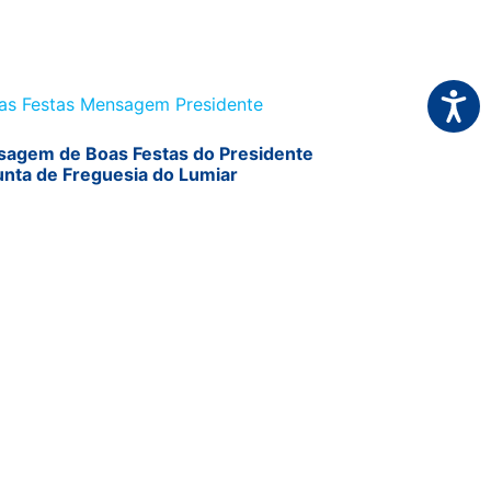
Acessi
agem de Boas Festas do Presidente
unta de Freguesia do Lumiar