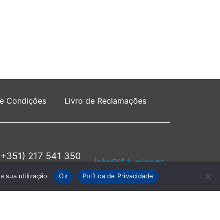
 e Condições
Livro de Reclamações
(+351) 217 541 350
info@jf-lumiar.pt
rede fixa nacional
a sua utilização.
Ok
Política de Privacidade