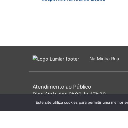
Na Minha Rua
Atendimento ao Público
Dias úteis das 9h00 às 17h30
Primeira 4ª do mês das 9h00 às 20h0
Este site utiliza cookies para permitir uma melhor e