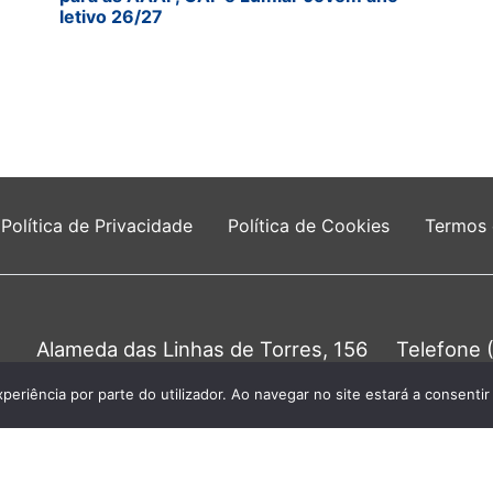
letivo 26/27
Política de Privacidade
Política de Cookies
Termos
Alameda das Linhas de Torres, 156
Telefone 
1750-149 Lisboa
Chamada para a 
0
xperiência por parte do utilizador. Ao navegar no site estará a consentir 