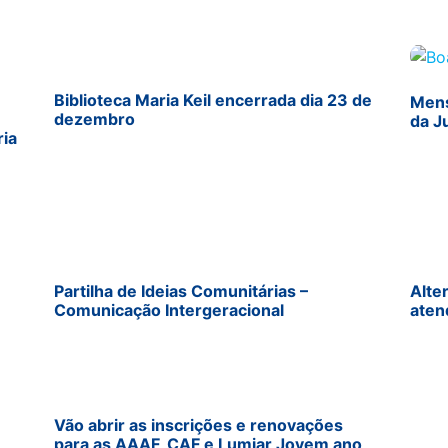
Biblioteca Maria Keil encerrada dia 23 de
Mens
dezembro
da J
ria
Partilha de Ideias Comunitárias –
Alte
Comunicação Intergeracional
aten
Vão abrir as inscrições e renovações
para as AAAF, CAF e Lumiar Jovem ano