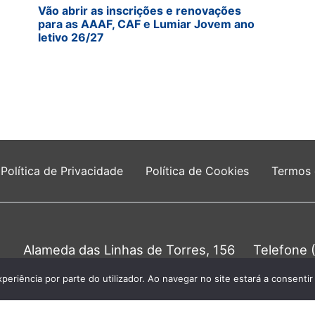
Vão abrir as inscrições e renovações
para as AAAF, CAF e Lumiar Jovem ano
letivo 26/27
Política de Privacidade
Política de Cookies
Termos
Alameda das Linhas de Torres, 156
Telefone 
1750-149 Lisboa
Chamada para a 
0
xperiência por parte do utilizador. Ao navegar no site estará a consentir 