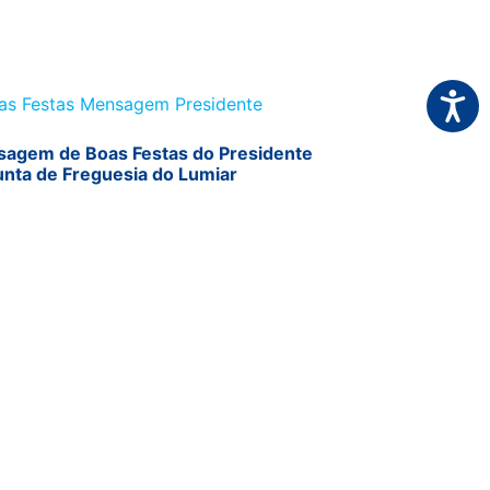
Acessi
agem de Boas Festas do Presidente
unta de Freguesia do Lumiar