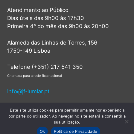
Atendimento ao Público
Dias úteis das 9h00 às 17h30
Primeira 4ª do mês das 9h00 às 20h00
Alameda das Linhas de Torres, 156
1750-149 Lisboa
Telefone (+351) 217 541 350
Chamada para a rede fixa nacional
info@jf-lumiar.pt
Este site utiliza cookies para permitir uma melhor experiência
por parte do utilizador. Ao navegar no site estará a consentir a
© 2026 Junta de Freguesia do Lumiar -
sua utilização.
Todos os direitos reservados.
Ok
Política de Privacidade