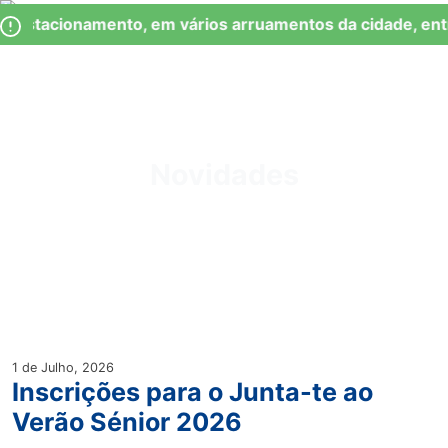
Skip
Observação:
 Estacionamento, em vários arruamentos da cidade, ent
to
este
content
site
inclui
um
Junta de Freguesia Lumiar
sistema
de
Novidades
acessibilidade.
1 de Julho, 2026
Inscrições para o Junta-te ao
Verão Sénior 2026