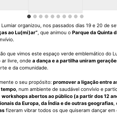
 Lumiar organizou, nos passados dias 19 e 20 de se
ças ao Lu(mi)ar”
, que animou o
Parque da Quinta 
vívio.
ção que vimos este espaço verde emblemático do L
 ar livre, onde
a dança e a partilha uniram geraçõe
arte e da comunidade.
mente o seu propósito:
promover a ligação entre a
o tempo
, num ambiente de saudável convívio e partic
,
workshops abertos ao público (a partir dos 12 an
ionais da Europa, da Índia e de outras geografias
,
las
fizeram vibrar todos os que quiseram dançar e