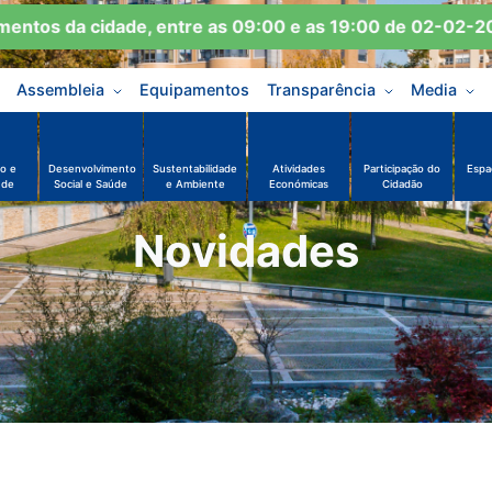
os da cidade, entre as 09:00 e as 19:00 de 02-02-2026 
Assembleia
Equipamentos
Transparência
Media
o e
Desenvolvimento
Sustentabilidade
Atividades
Participação do
Espa
ude
Social e Saúde
e Ambiente
Económicas
Cidadão
Novidades