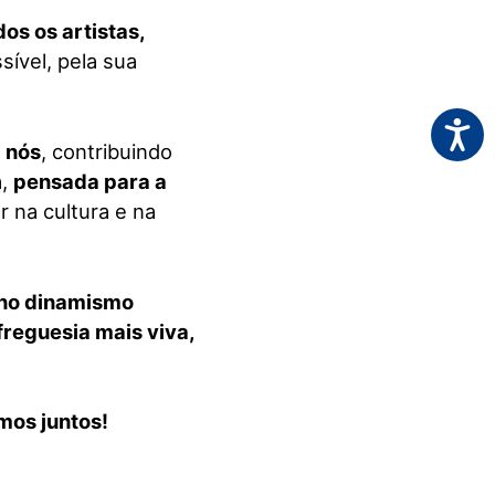
os os artistas,
ível, pela sua
Acessi
a nós
, contribuindo
a,
pensada para a
r na cultura e na
no dinamismo
reguesia mais viva,
mos juntos!