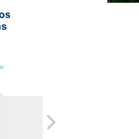
os
as