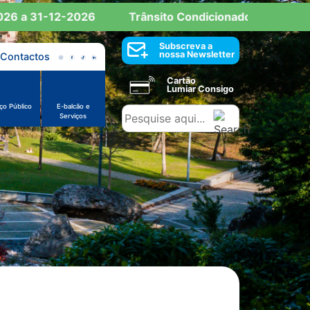
a 31-12-2026
Trânsito Condicionado: Reserva de Es
Subscreva a
nossa Newsletter
Contactos
Cartão
Lumiar Consigo
ço Público
E-balcão e
Serviços