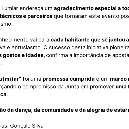
o Lumiar endereça um
agradecimento especial a tod
 técnicos e parceiros
que tornaram este evento poss
lismo.
nhecimento vai para
cada habitante que se juntou 
va e entusiasmo. O sucesso desta iniciativa pioneir
s gostos e idades,
confirma a importância de aposta
.
Lu(mi)ar”
foi uma
promessa cumprida
e um
marco 
orçando o compromisso da Junta em promover
uma f
ica
.
ão da dança, da comunidade e da alegria de estar
ias: Gonçalo Silva