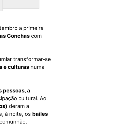
tembro a primeira
das Conchas
com
umiar transformar-se
s e culturas
numa
s pessoas, a
ipação cultural. Ao
os)
deram a
 e, à noite, os
bailes
m comunhão.