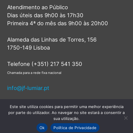
Atendimento ao Público
Dias úteis das 9h00 às 17h30
Primeira 4ª do mês das 9h00 às 20h00
Alameda das Linhas de Torres, 156
1750-149 Lisboa
Telefone (+351) 217 541 350
Chamada para a rede fixa nacional
info@jf-lumiar.pt
Este site utiliza cookies para permitir uma melhor experiência
por parte do utilizador. Ao navegar no site estará a consentir a
© 2026 Junta de Freguesia do Lumiar -
sua utilização.
Todos os direitos reservados.
Ok
Política de Privacidade