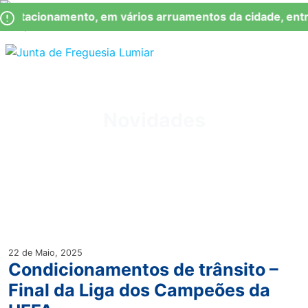
Skip
Observação:
 Estacionamento, em vários arruamentos da cidade, entr
to
este
content
site
inclui
Junta de Freguesia Lumiar
um
sistema
de
Novidades
acessibilidade.
22 de Maio, 2025
Condicionamentos de trânsito –
Final da Liga dos Campeões da