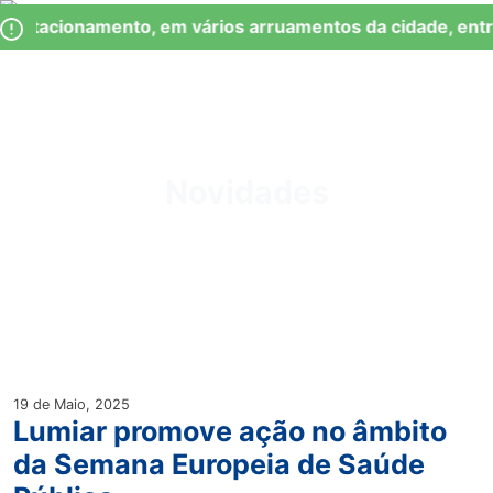
Skip
Observação:
 Estacionamento, em vários arruamentos da cidade, entr
to
este
content
site
inclui
um
Junta de Freguesia Lumiar
sistema
de
Novidades
acessibilidade.
19 de Maio, 2025
Lumiar promove ação no âmbito
da Semana Europeia de Saúde