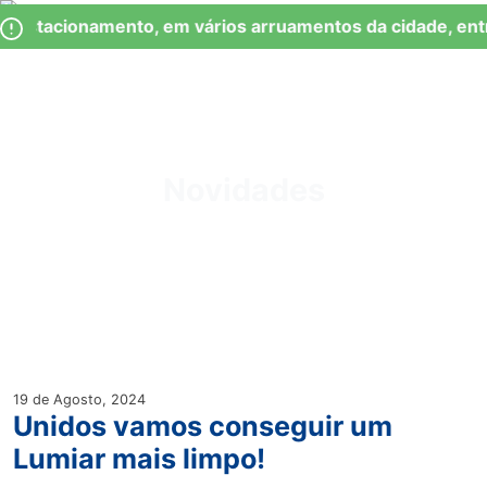
Skip
Observação:
 Estacionamento, em vários arruamentos da cidade, entr
to
este
content
site
inclui
um
Junta de Freguesia Lumiar
sistema
de
Novidades
acessibilidade.
19 de Agosto, 2024
Unidos vamos conseguir um
Lumiar mais limpo!