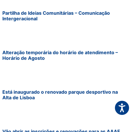
Partilha de Ideias Comunitárias – Comunicação
Intergeracional
Alteração temporária do horário de atendimento –
Horário de Agosto
Está inaugurado o renovado parque desportivo na
Alta de Lisboa
Acessi
Vão abrir as inscrições e renovações para as AAAF,