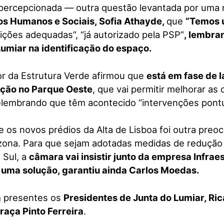
 percepcionada — outra questão levantada por um
tos Humanos e Sociais, Sofia Athayde,
que
“Temos u
ições adequadas”, “já autorizado pela PSP”
, lembra
Lumiar na identificação do espaço.
or da Estrutura Verde afirmou que
está em fase de 
nção no Parque Oeste
, que vai permitir melhorar as
relembrando que têm acontecido “intervenções pontu
e os novos prédios da Alta de Lisboa foi outra pre
zona. Para que sejam adotadas medidas de redução
 Sul, a
câmara vai insistir junto da empresa Infrae
 uma solução, garantiu ainda Carlos Moedas.
m presentes os
Presidentes de Junta do Lumiar, Ric
raça Pinto Ferreira
.