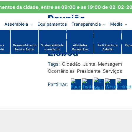
Novidades
os da cidade, entre as 09:00 e as 19:00 de 02-02-2026
19 de Julho, 2024
Reunião
Assembleia
Equipamentos
Transparência
Media
descentralizada d
Câmara Municipal
o e
Desenvolvimento
Sustentabilidade
Atividades
Participação do
Espa
Lisboa
ude
Social e Saúde
e Ambiente
Económicas
Cidadão
Tags:
Cidadão
Junta
Mensagem
Ocorrências
Presidente
Serviços
Partilhar: