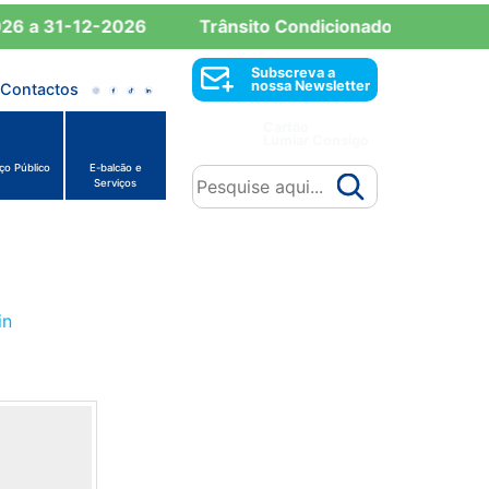
 a 31-12-2026
Trânsito Condicionado: Reserva de E
Subscreva a
nossa Newsletter
Contactos
a
Cartão
 de
Lumiar Consigo
ço Público
E-balcão e
Serviços