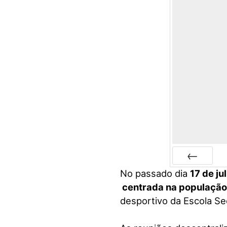
visuais
que
usam
um
leitor
de
tela;
Pressione
Control-
F10
para
abrir
um
menu
No passado dia
Anterior
17 de ju
de
centrada na população 
acessibilidade.
desportivo da Escola Se