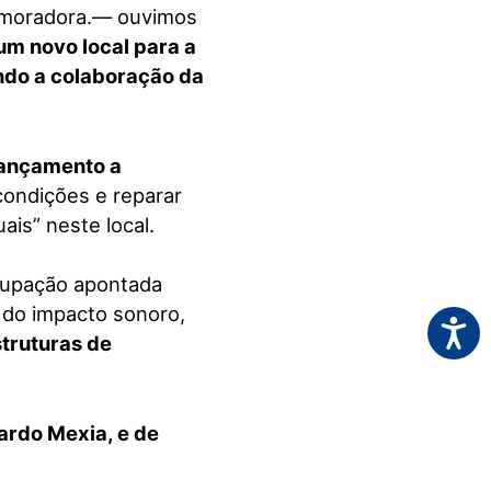
a moradora.— ouvimos
m novo local para a
ndo a colaboração da
lançamento a
 condições e reparar
ais” neste local.
ocupação apontada
 do impacto sonoro,
Acessi
struturas de
ardo Mexia, e de