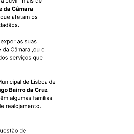
a ouvir “mais de
te da Câmara
que afetam os
idadãos.
expor as suas
e da Câmara ,ou o
dos serviços que
unicipal de Lisboa de
igo Bairro da Cruz
 têm algumas famílias
e realojamento.
questão de