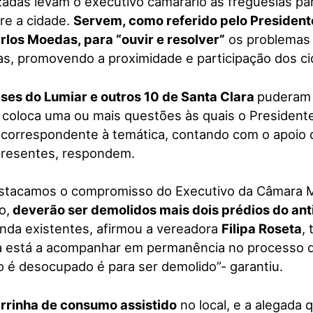
zadas levam o executivo camarário às freguesias par
re a cidade.
Servem, como referido pelo Presiden
rlos Moedas, para “ouvir e resolver”
os problemas 
as, promovendo a proximidade e participação dos c
ses do Lumiar e outros 10 de Santa Clara
puderam 
 coloca uma ou mais questões às quais o President
 correspondente à temática, contando com o apoio 
resentes, respondem.
estacamos o compromisso do Executivo da Câmara M
o,
deverão ser demolidos mais dois prédios do ant
inda existentes, afirmou a vereadora
Filipa Roseta
,
a está a acompanhar em permanência no processo d
 é desocupado é para ser demolido”- garantiu.
rrinha de consumo assistido
no local, e a alegada 