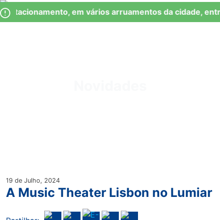
Skip
Observação:
Estacionamento, em vários arruamentos da cidade, entr
to
este
content
site
inclui
um
Junta de Freguesia Lumiar
sistema
de
Novidades
acessibilidade.
19 de Julho, 2024
A Music Theater Lisbon no Lumiar