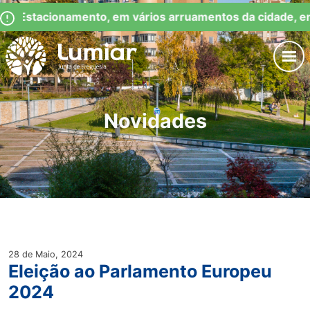
Skip
Observação:
de Estacionamento, em vários arruamentos da cidade, en
to
este
content
site
inclui
um
Junta de Freguesia Lumiar
sistema
de
Novidades
acessibilidade.
28 de Maio, 2024
Eleição ao Parlamento Europeu
2024