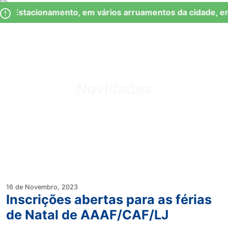
Skip
Observação:
de Estacionamento, em vários arruamentos da cidade, en
to
este
content
site
inclui
um
Junta de Freguesia Lumiar
sistema
de
Novidades
acessibilidade.
16 de Novembro, 2023
Inscrições abertas para as férias
de Natal de AAAF/CAF/LJ