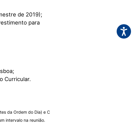
imestre de 2019);
vestimento para
Acessi
isboa;
 Curricular.
ntes da Ordem do Dia) e C
m intervalo na reunião.