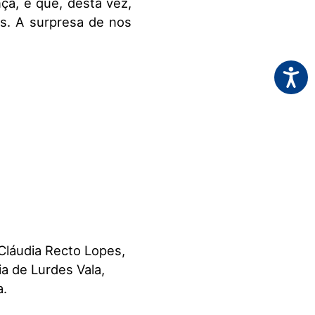
ça, é que, desta vez,
ns. A surpresa de nos
Acessi
Cláudia Recto Lopes,
ia de Lurdes Vala,
a.