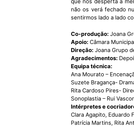
que nos desperta a memó
não os verá fechado num
sentirmos lado a lado c
Co-produção:
Joana Gru
Apoio:
Câmara Municipal
Direção:
Joana Grupo d
Agradecimentos:
Depoi
Equipa técnica:
Ana Mourato – Encenaçã
Suzete Bragança- Dramat
Rita Cardoso Pires- Dire
Sonoplastia – Rui Vasco
Intérpretes e cocriador
Clara Agapito, Eduardo F
Patrícia Martins, Rita A