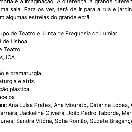
ria e a imaginação. A diferença, a grande diferen
a sala. Para os ver, terá de ir para a rua e jardi
om algumas estrelas do grande ecrã.
po de Teatro e Junta de Freguesia do Lumiar
 de Lisboa
e Teatro
s, ICA
o e dramaturgia.
urgia e atriz.
ção plástica.
ncelos
es:
Ana Luísa Prates, Ana Mourato, Catarina Lopes, 
erreira, Jackeline Oliveira, João Pedro Taborda, Mar
ntunes, Sandra Vitória, Sofia Romão, Suzete Braganç