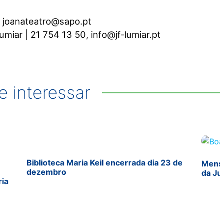
| joanateatro@sapo.pt
miar | 21 754 13 50, info@jf-lumiar.pt
 interessar
Biblioteca Maria Keil encerrada dia 23 de
Mens
dezembro
da J
ria