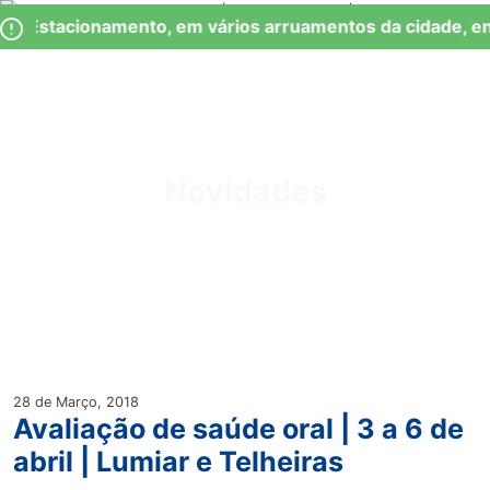
Skip
Observação:
de Estacionamento, em vários arruamentos da cidade, en
to
este
content
site
inclui
um
Junta de Freguesia Lumiar
sistema
de
Novidades
acessibilidade.
28 de Março, 2018
Avaliação de saúde oral | 3 a 6 de
abril | Lumiar e Telheiras