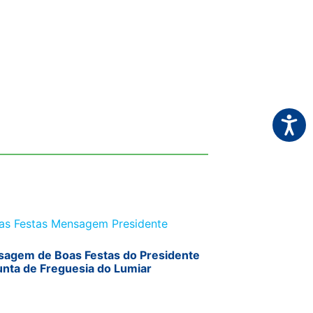
Acessi
agem de Boas Festas do Presidente
unta de Freguesia do Lumiar