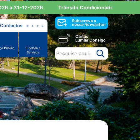
 a 31-12-2026
Trânsito Condicionado: Reserva de E
Subscreva a
nossa Newsletter
Contactos
Cartão
Lumiar Consigo
ço Público
E-balcão e
Serviços