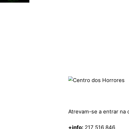
visuais
que
usam
um
leitor
de
tela;
Pressione
Control-
F10
para
abrir
um
menu
de
acessibilidade.
Atrevam-se a entrar na 
+info:
217 516 846