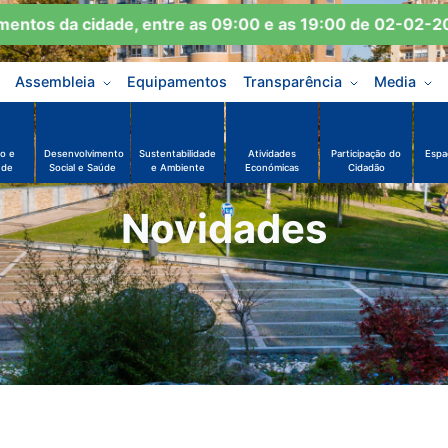
tos da cidade, entre as 09:00 e as 19:00 de 02-02-2026
Assembleia
Equipamentos
Transparência
Media
o e
Desenvolvimento
Sustentabilidade
Atividades
Participação do
Espa
ude
Social e Saúde
e Ambiente
Económicas
Cidadão
Novidades