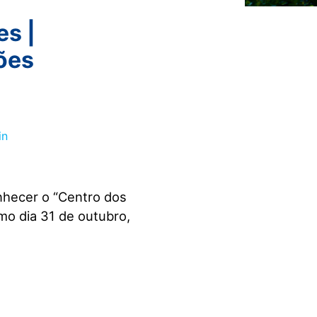
es |
eões
nhecer o “Centro dos
imo dia 31 de outubro,