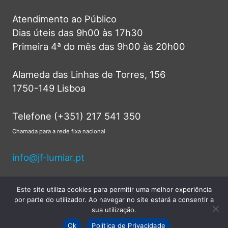
Atendimento ao Público
Dias úteis das 9h00 às 17h30
Primeira 4ª do mês das 9h00 às 20h00
Alameda das Linhas de Torres, 156
1750-149 Lisboa
Telefone (+351) 217 541 350
Chamada para a rede fixa nacional
info@jf-lumiar.pt
Este site utiliza cookies para permitir uma melhor experiência
por parte do utilizador. Ao navegar no site estará a consentir a
© 2026 Junta de Freguesia do Lumiar -
sua utilização.
Todos os direitos reservados.
Ok
Política de Privacidade