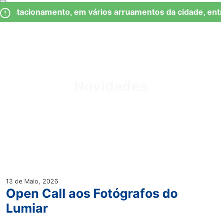
Skip
Observação:
 Estacionamento, em vários arruamentos da cidade, ent
to
este
content
site
inclui
um
Junta de Freguesia Lumiar
sistema
de
Novidades
acessibilidade.
13 de Maio, 2026
Open Call aos Fotógrafos do
Lumiar