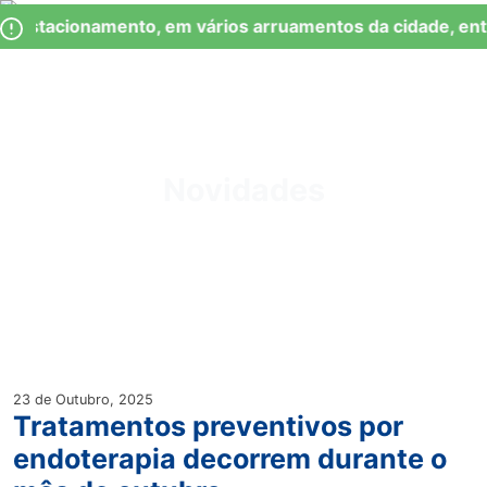
Skip
Observação:
 Estacionamento, em vários arruamentos da cidade, ent
to
este
content
site
inclui
um
Junta de Freguesia Lumiar
sistema
de
Novidades
acessibilidade.
23 de Outubro, 2025
Tratamentos preventivos por
endoterapia decorrem durante o