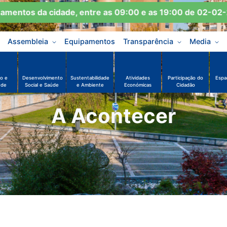
entos da cidade, entre as 09:00 e as 19:00 de 02-02-20
Assembleia
Equipamentos
Transparência
Media
o e
Desenvolvimento
Sustentabilidade
Atividades
Participação do
Espa
ude
Social e Saúde
e Ambiente
Económicas
Cidadão
A Acontecer