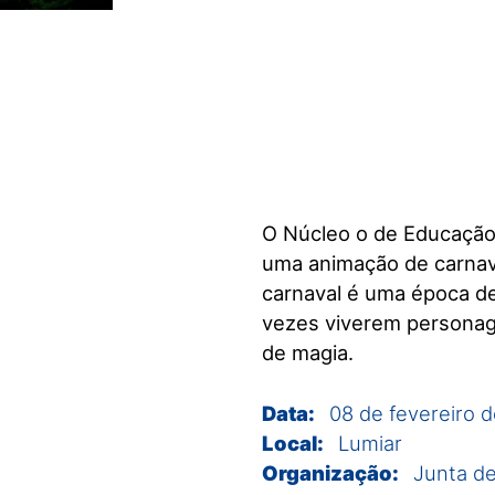
visuais
que
usam
um
leitor
de
tela;
Pressione
O Núcleo o de Educação 
Control-
F10
uma animação de carnava
para
carnaval é uma época de
abrir
vezes viverem personag
um
de magia.
menu
de
Data:
08 de fevereiro 
acessibilidade.
Local:
Lumiar
Organização:
Junta de