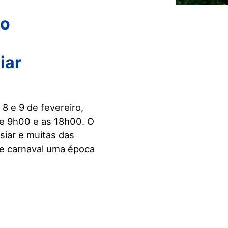
eo
iar
8 e 9 de fevereiro,
re 9h00 e as 18h00. O
siar e muitas das
te carnaval uma época