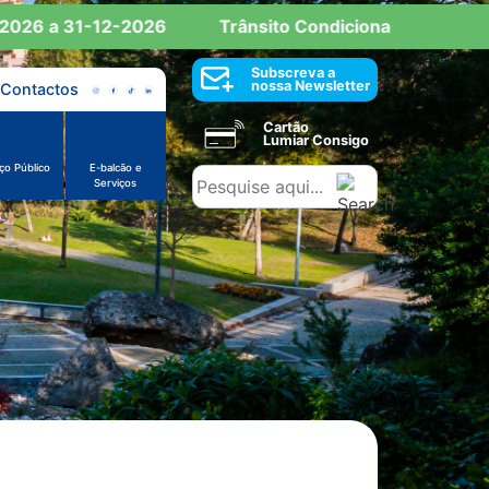
26 a 31-12-2026
Trânsito Condicionado: Reserva de
Subscreva a
nossa Newsletter
Contactos
Cartão
Lumiar Consigo
ço Público
E-balcão e
Serviços