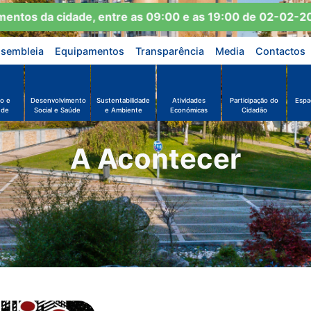
os da cidade, entre as 09:00 e as 19:00 de 02-02-2026
sembleia
Equipamentos
Transparência
Media
Contactos
o e
Desenvolvimento
Sustentabilidade
Atividades
Participação do
Espa
ude
Social e Saúde
e Ambiente
Económicas
Cidadão
A Acontecer