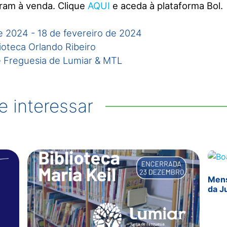
tram à venda. Clique
AQUI
e aceda à plataforma Bol.
de 2024
-
18 de fevereiro de 2024
lioteca Orlando Ribeiro
e Freguesia de Lumiar & MTL
 interessar
Mens
da J