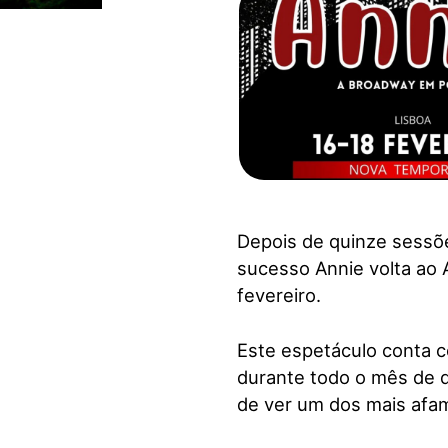
visuais
que
usam
um
leitor
de
tela;
Pressione
Control-
F10
Depois de quinze sessõ
para
sucesso Annie volta ao A
abrir
fevereiro.
um
menu
Este espetáculo conta c
de
durante todo o mês de d
acessibilidade.
de ver um dos mais afam