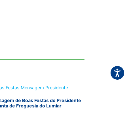
Acessi
agem de Boas Festas do Presidente
unta de Freguesia do Lumiar