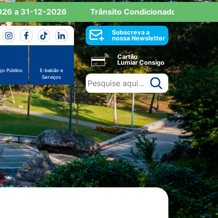
 a 31-12-2026
Trânsito Condicionado: Reserva de E
Subscreva a
nossa Newsletter
Cartão
Lumiar Consigo
ço Público
E-balcão e
Serviços