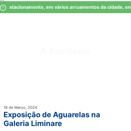
Skip
Observação:
e Estacionamento, em vários arruamentos da cidade, en
to
este
content
site
inclui
um
Junta de Freguesia Lumiar
sistema
de
A Acontecer
acessibilidade.
18 de Março, 2024
Exposição de Aguarelas na
Galeria Liminare