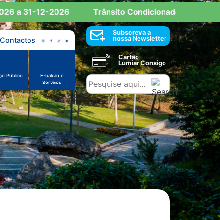
a 31-12-2026
Trânsito Condicionado: Reserva de Es
Subscreva a
nossa Newsletter
Contactos
Cartão
Lumiar Consigo
ço Público
E-balcão e
Serviços