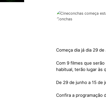
visuais
que
usam
um
leitor
de
tela;
Pressione
Começa dia já dia 29 de
Control-
F10
para
Com 9 filmes que serão
abrir
habitual, terão lugar às
um
menu
De 29 de junho a 15 de 
de
acessibilidade.
Confira a programação 