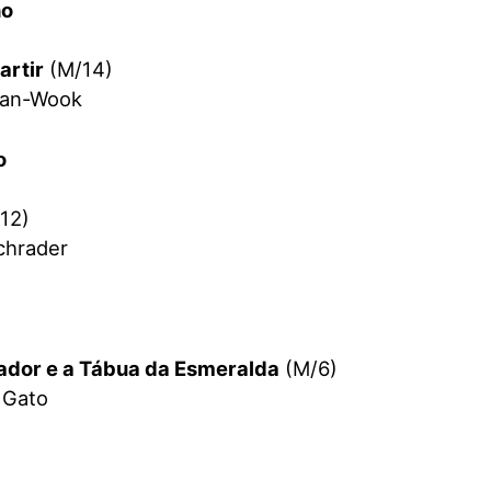
ho
artir
(M/14)
han-Wook
ho
12)
chrader
ador e a Tábua da Esmeralda
(M/6)
 Gato