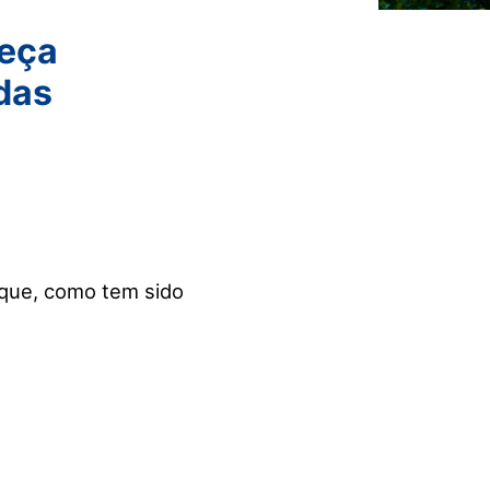
eça
 das
 que, como tem sido
.