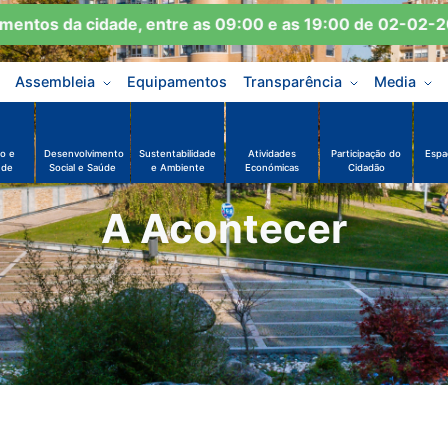
os da cidade, entre as 09:00 e as 19:00 de 02-02-2026 
Assembleia
Equipamentos
Transparência
Media
o e
Desenvolvimento
Sustentabilidade
Atividades
Participação do
Espa
ude
Social e Saúde
e Ambiente
Económicas
Cidadão
A Acontecer