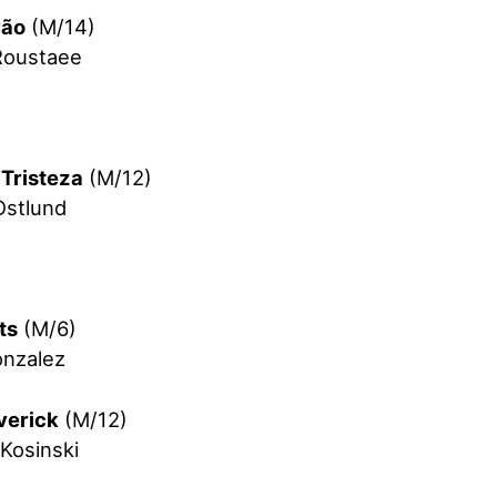
rão
(M/14)
Roustaee
 Tristeza
(M/12)
Ostlund
ts
(M/6)
onzalez
verick
(M/12)
Kosinski