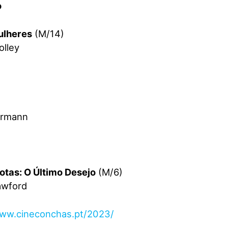
o
ulheres
(M/14)
olley
hrmann
otas: O Último Desejo
(M/6)
awford
www.cineconchas.pt/2023/