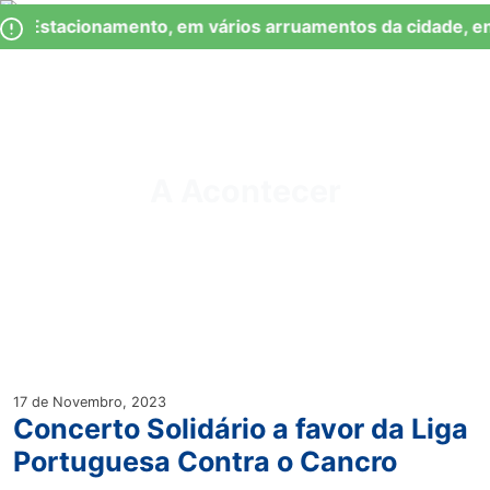
Skip
Observação:
de Estacionamento, em vários arruamentos da cidade, en
to
este
content
site
inclui
um
Junta de Freguesia Lumiar
sistema
de
A Acontecer
acessibilidade.
17 de Novembro, 2023
Concerto Solidário a favor da Liga
Portuguesa Contra o Cancro