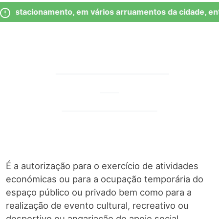
Skip
Observação:
e Estacionamento, em vários arruamentos da cidade, ent
to
este
content
site
inclui
um
Junta de Freguesia Lumiar
Licenciamento
sistema
de
de
acessibilidade.
Proximidade
É a autorização para o exercício de atividades
económicas ou para a ocupação temporária do
espaço público ou privado bem como para a
realização de evento cultural, recreativo ou
desportivo ou angariação de apoio social.