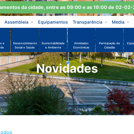
mentos da cidade, entre as 09:00 e as 19:00 de 02-02-2
Assembleia
Equipamentos
Transparência
Media
o e
Desenvolvimento
Sustentabilidade
Atividades
Participação do
Espa
ude
Social e Saúde
e Ambiente
Económicas
Cidadão
Novidades