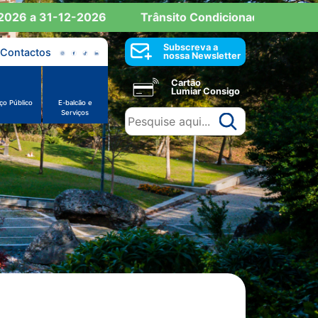
026 a 31-12-2026
Trânsito Condicionado: Reserva d
Subscreva a
Contactos
nossa Newsletter
Cartão
Lumiar Consigo
ço Público
E-balcão e
Serviços