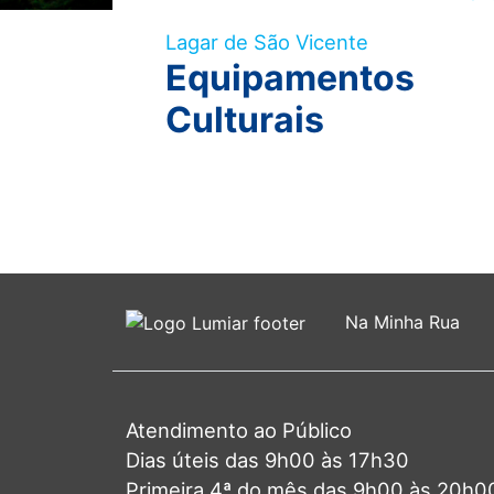
visuais
Lagar de São Vicente
que
Equipamentos
usam
um
Culturais
leitor
de
tela;
Pressione
Control-
F10
para
abrir
Na Minha Rua
um
menu
de
acessibilidade.
Atendimento ao Público
Dias úteis das 9h00 às 17h30
Primeira 4ª do mês das 9h00 às 20h0