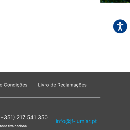
Acessi
 e Condições
Livro de Reclamações
(+351) 217 541 350
info@jf-lumiar.pt
rede fixa nacional