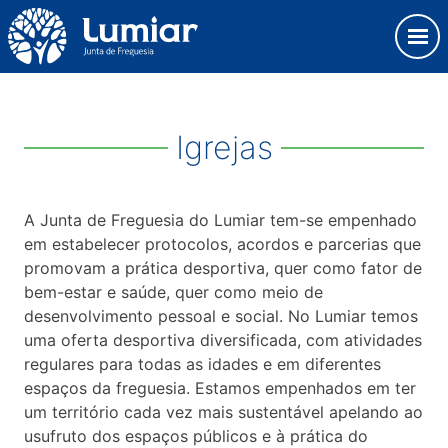
Skip
Observação:
to
este
content
site
Junta de Freguesia Lumiar
inclui
um
sistema
Igrejas
de
acessibilidade.
A Junta de Freguesia do Lumiar tem-se empenhado
em estabelecer protocolos, acordos e parcerias que
promovam a prática desportiva, quer como fator de
bem-estar e saúde, quer como meio de
desenvolvimento pessoal e social. No Lumiar temos
uma oferta desportiva diversificada, com atividades
regulares para todas as idades e em diferentes
espaços da freguesia. Estamos empenhados em ter
um território cada vez mais sustentável apelando ao
usufruto dos espaços públicos e à prática do