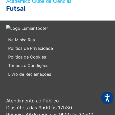
Académico Clube de Ciências
Futsal
Na Minha Rua
Política de Privacidade
Política de Cookies
Termos e Condições
Livro de Reclamações
Acess
Atendimento ao Público
Dias úteis das 9h00 às 17h30
Primeira 4ª do mês das 9h00 às 20h00