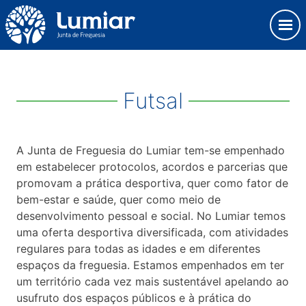
Skip
Observação:
to
este
content
site
Junta de Freguesia Lumiar
inclui
um
sistema
Futsal
de
acessibilidade.
A Junta de Freguesia do Lumiar tem-se empenhado
em estabelecer protocolos, acordos e parcerias que
promovam a prática desportiva, quer como fator de
bem-estar e saúde, quer como meio de
desenvolvimento pessoal e social. No Lumiar temos
uma oferta desportiva diversificada, com atividades
regulares para todas as idades e em diferentes
espaços da freguesia. Estamos empenhados em ter
um território cada vez mais sustentável apelando ao
usufruto dos espaços públicos e à prática do