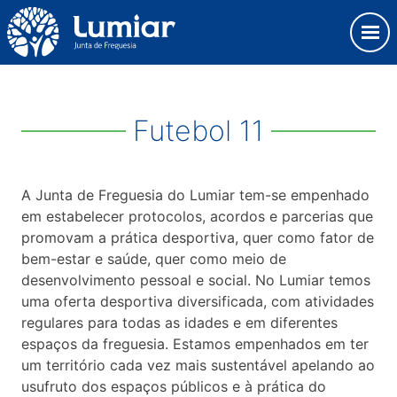
Skip
Observação:
to
este
content
site
Junta de Freguesia Lumiar
inclui
um
sistema
Futebol 11
de
acessibilidade.
A Junta de Freguesia do Lumiar tem-se empenhado
em estabelecer protocolos, acordos e parcerias que
promovam a prática desportiva, quer como fator de
bem-estar e saúde, quer como meio de
desenvolvimento pessoal e social. No Lumiar temos
uma oferta desportiva diversificada, com atividades
regulares para todas as idades e em diferentes
espaços da freguesia. Estamos empenhados em ter
um território cada vez mais sustentável apelando ao
usufruto dos espaços públicos e à prática do