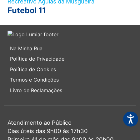
Recreativo Águias da Musgueira
Futebol 11
Na Minha Rua
Política de Privacidade
Política de Cookies
Termos e Condições
Livro de Reclamações
Acess
Atendimento ao Público
Dias úteis das 9h00 às 17h30
Primeira 4ª do mês das 9h00 às 20h00