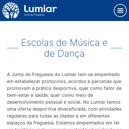
Skip
Observação:
to
este
content
site
Junta de Freguesia Lumiar
inclui
um
sistema
Escolas de Música e
de
de Dança
acessibilidade.
A Junta de Freguesia do Lumiar tem-se empenhado
em estabelecer protocolos, acordos e parcerias que
promovam a prática desportiva, quer como fator de
bem-estar e saúde, quer como meio de
desenvolvimento pessoal e social. No Lumiar temos
uma oferta desportiva diversificada, com atividades
regulares para todas as idades e em diferentes
espaços da freguesia. Estamos empenhados em ter