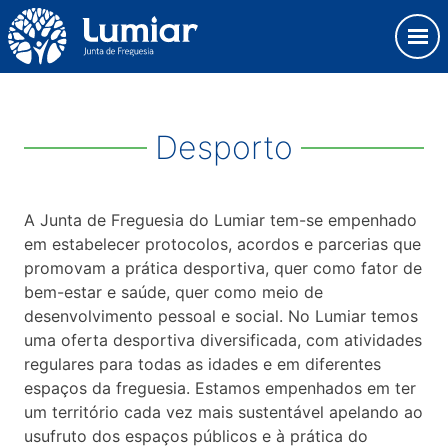
Skip
Observação:
to
este
content
site
Junta de Freguesia Lumiar
inclui
um
sistema
Desporto
de
acessibilidade.
A Junta de Freguesia do Lumiar tem-se empenhado
em estabelecer protocolos, acordos e parcerias que
promovam a prática desportiva, quer como fator de
bem-estar e saúde, quer como meio de
desenvolvimento pessoal e social. No Lumiar temos
uma oferta desportiva diversificada, com atividades
regulares para todas as idades e em diferentes
espaços da freguesia. Estamos empenhados em ter
um território cada vez mais sustentável apelando ao
usufruto dos espaços públicos e à prática do