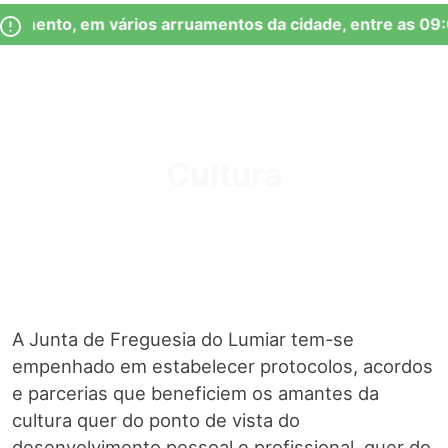
Skip
Observação:
mento, em vários arruamentos da cidade, entre as 09:00
to
este
content
site
inclui
um
Junta de Freguesia Lumiar
sistema
de
Cultura
acessibilidade.
A Junta de Freguesia do Lumiar tem-se
empenhado em estabelecer protocolos, acordos
e parcerias que beneficiem os amantes da
cultura quer do ponto de vista do
desenvolvimento pessoal e profissional, quer do