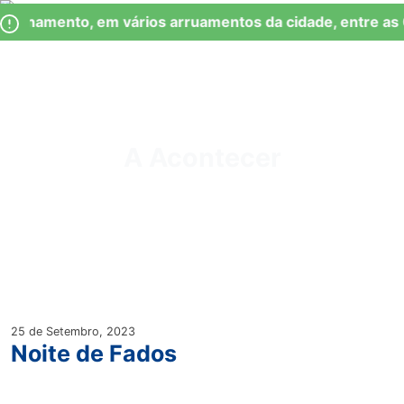
Skip
Observação:
cionamento, em vários arruamentos da cidade, entre as
to
este
content
site
inclui
um
Junta de Freguesia Lumiar
sistema
de
A Acontecer
acessibilidade.
25 de Setembro, 2023
Noite de Fados