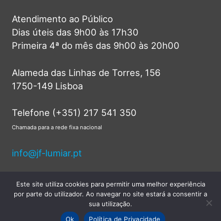
Atendimento ao Público
Dias úteis das 9h00 às 17h30
Primeira 4ª do mês das 9h00 às 20h00
Alameda das Linhas de Torres, 156
1750-149 Lisboa
Telefone (+351) 217 541 350
Chamada para a rede fixa nacional
info@jf-lumiar.pt
Este site utiliza cookies para permitir uma melhor experiência
por parte do utilizador. Ao navegar no site estará a consentir a
© 2026 Junta de Freguesia do Lumiar -
sua utilização.
Todos os direitos reservados.
Ok
Política de Privacidade