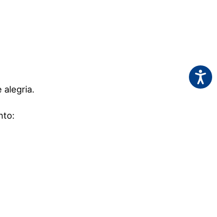
Acessi
alegria.
nto: