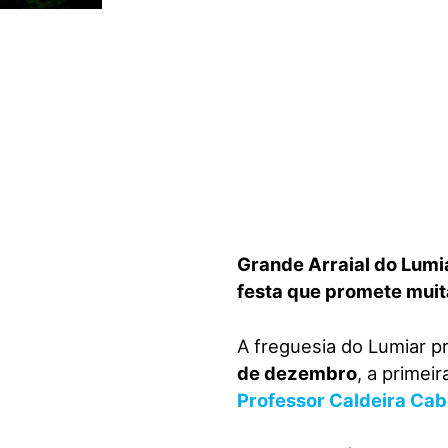
visuais
que
usam
um
leitor
de
tela;
Pressione
Control-
F10
para
Grande Arraial do Lumia
abrir
festa que promete muita
um
menu
A freguesia do Lumiar p
de
de dezembro
, a primei
acessibilidade.
Professor Caldeira Cab