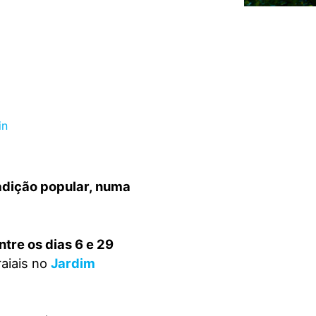
radição popular, numa
ntre os dias 6 e 29
raiais no
Jardim