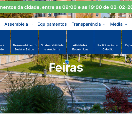
os da cidade, entre as 09:00 e as 19:00 de 02-02-2026 
Assembleia
Equipamentos
Transparência
Media
o e
Desenvolvimento
Sustentabilidade
Atividades
Participação do
Espa
ude
Social e Saúde
e Ambiente
Económicas
Cidadão
Feiras