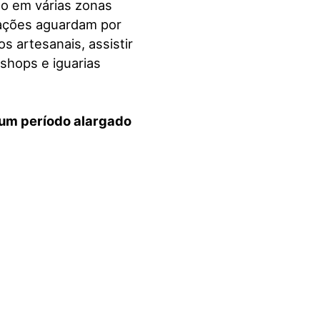
do em várias zonas
mações aguardam por
s artesanais, assistir
shops e iguarias
m um período alargado