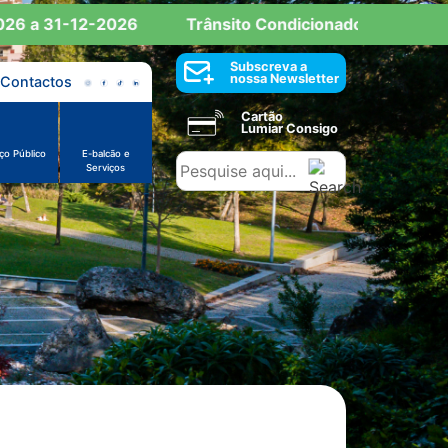
a 31-12-2026
Trânsito Condicionado: Reserva de Es
Subscreva a
nossa Newsletter
Contactos
Cartão
Lumiar Consigo
ço Público
E-balcão e
Serviços