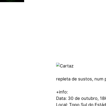
visuais
que
usam
um
leitor
de
tela;
Pressione
Control-
F10
para
abrir
um
repleta de sustos, num 
menu
de
acessibilidade.
+info:
Data: 30 de outubro, 1
Local: Topo Sul do Estád