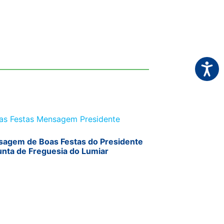
Acessi
agem de Boas Festas do Presidente
unta de Freguesia do Lumiar