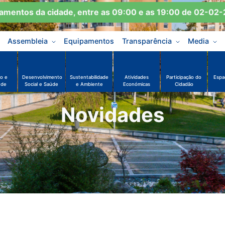
ntos da cidade, entre as 09:00 e as 19:00 de 02-02-20
Assembleia
Equipamentos
Transparência
Media
o e
Desenvolvimento
Sustentabilidade
Atividades
Participação do
Espa
ude
Social e Saúde
e Ambiente
Económicas
Cidadão
Novidades