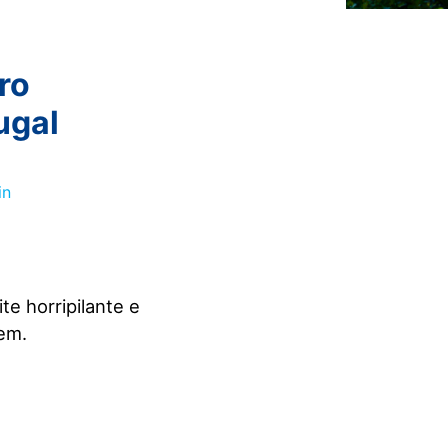
ro
ugal
e horripilante e
rem.