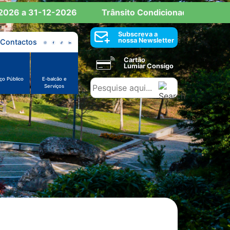
26 a 31-12-2026
Trânsito Condicionado: Reserva de
Subscreva a
nossa Newsletter
Contactos
Cartão
Lumiar Consigo
ço Público
E-balcão e
Serviços