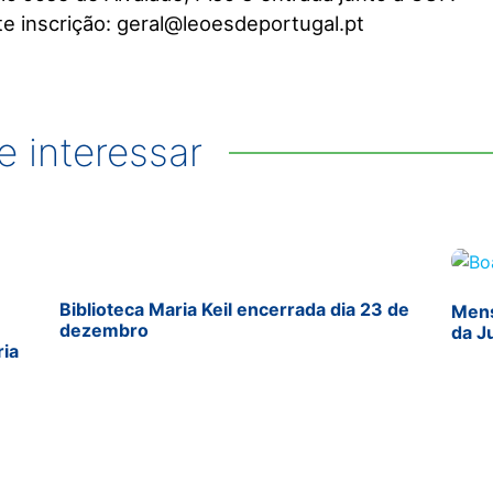
te inscrição: geral@leoesdeportugal.pt
 interessar
Biblioteca Maria Keil encerrada dia 23 de
Mens
dezembro
da J
ria