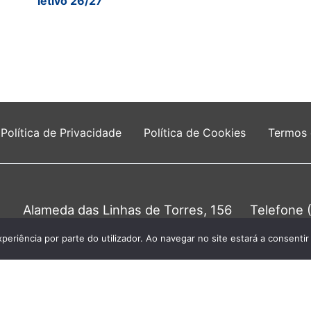
letivo 26/27
Política de Privacidade
Política de Cookies
Termos
Alameda das Linhas de Torres, 156
Telefone 
1750-149 Lisboa
Chamada para a 
0
xperiência por parte do utilizador. Ao navegar no site estará a consentir 
unta de Freguesia do Lumiar - Todos os direitos re