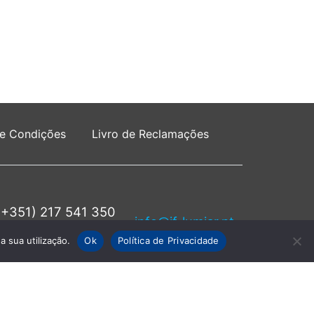
 e Condições
Livro de Reclamações
(+351) 217 541 350
info@jf-lumiar.pt
rede fixa nacional
a sua utilização.
Ok
Política de Privacidade
servados.