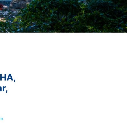
HA,
r,