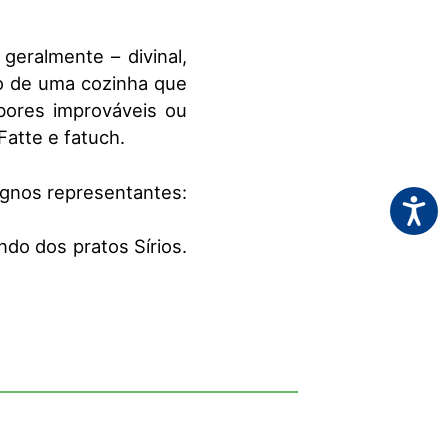
geralmente – divinal,
do de uma cozinha que
bores improváveis ou
tte e fatuch​. ​
dignos representantes:
Acessi
ndo dos pratos Sírios.