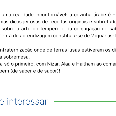
uma realidade incontornável: a cozinha árabe ​​é – 
mas dicas jeitosas de receitas originais e sobretu
r sobre a arte do tempero e da conjugação de sa
menta de aprendizagem constituiu-se de 2 iguarias: ​Fa
confraternização onde de terras lusas estiveram os 
ra sobremesa.​
ja só o primeiro, com Nizar, Alaa e Haitham ao coma
em (de saber e de sabor)​!​
 interessar