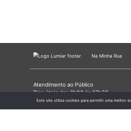
Na Minha Rua
Atendimento ao Público
Dias úteis das 9h00 às 17h30
Primeira 4ª do mês das 9h00 às 20h0
Este site utiliza cookies para permitir uma melhor e
© 2026 J