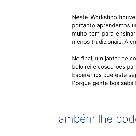
Neste Workshop h​ouve​ 
portanto aprende​mos​ u
muito tem para ensina
menos tradicionais.​ ​A e
No final, um jantar de 
bolo rei e coscorões pa
​Esperemos que este ​​se
Porque gente boa sabe b
Também lhe pode